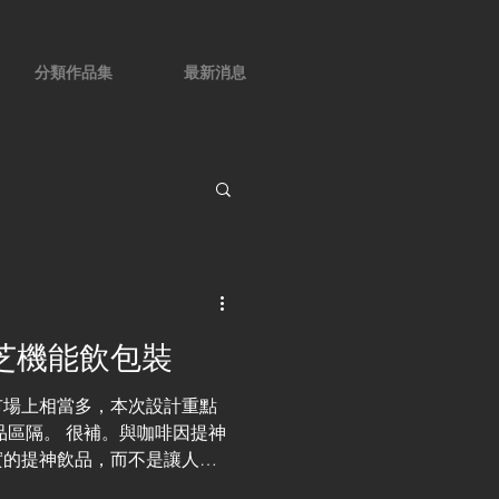
分類作品集
最新消息
樟芝機能飲包裝
市場上相當多，本次設計重點
品區隔。 很補。與咖啡因提神
實的提神飲品，而不是讓人不
的。 好喝。由於牛樟芝本身有