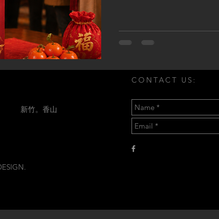
一種特有的甘苦味，但本產
望可以在包裝上突出此特色，
於其他咖啡因類提神飲品，
上需要高貴感，以符合定價心
有好的宣傳及包裝，加上消
較，導致於CP值不高的產品
後，凸顯出產品包裝及產品行
CONTACT US:
們擷取出來元素 雲紋 牛樟芝
色 皇家配色 書法字
新竹。香山
DESIGN.