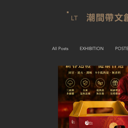
潮間帶文
LT
All Posts
EXHIBITION
POST