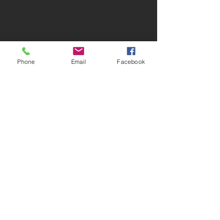
Phone
Email
Facebook
留言
撰寫留言......
讓山林、煙燻與麥田，成
把運動場上的速
為啤酒的第一口香氣。
化為包裝視覺