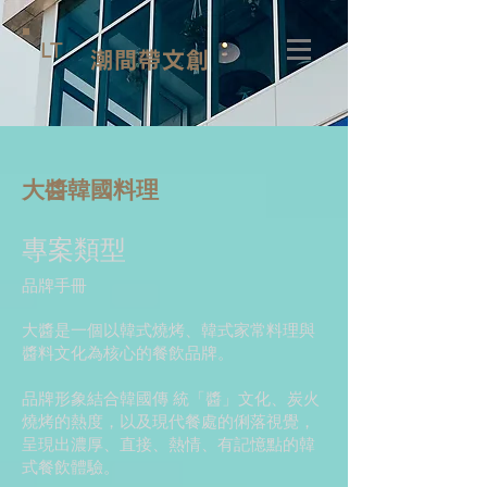
LT
潮間帶文創
大醬韓國料理
專案類型
品牌手冊
大醬是一個以韓式燒烤、韓式家常料理與
醬料文化為核心的餐飲品牌。
品牌形象結合韓國傳 統「醬」文化、炭火
燒烤的熱度，以及現代餐處的俐落視覺，
呈現出濃厚、直接、熱情、有記憶點的韓
式餐飲體驗。