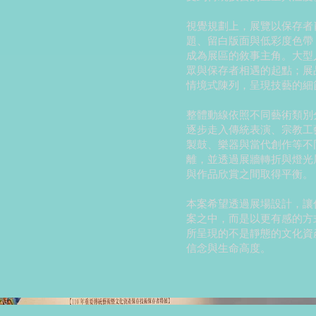
視覺規劃上，展覽以保存者
題、留白版面與低彩度色帶
成為展區的敘事主角。大型
眾與保存者相遇的起點；展
情境式陳列，呈現技藝的細
整體動線依照不同藝術類別
逐步走入傳統表演、宗教工
製鼓、樂器與當代創作等不
離，並透過展牆轉折與燈光
與作品欣賞之間取得平衡。
本案希望透過展場設計，讓
案之中，而是以更有感的方
所呈現的不是靜態的文化資
信念與生命高度。