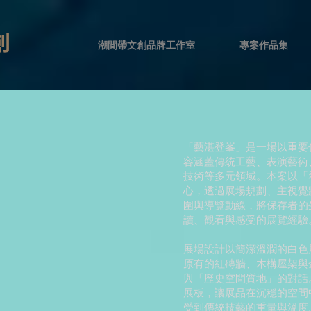
創
潮間帶文創品牌工作室
專案作品集
「藝湛登峯」是一場以重要
容涵蓋傳統工藝、表演藝術
技術等多元領域。本案以「
心，透過展場規劃、主視覺
圍與導覽動線，將保存者的
讀、觀看與感受的展覽經驗
展場設計以簡潔溫潤的白色
原有的紅磚牆、木構屋架與
與「歷史空間質地」的對話
展板，讓展品在沉穩的空間
受到傳統技藝的重量與溫度