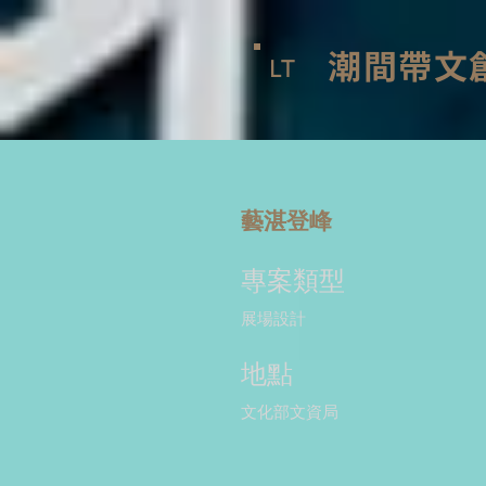
潮間帶文
LT
藝湛登峰
專案類型
展場設計
地點
文化部文資局