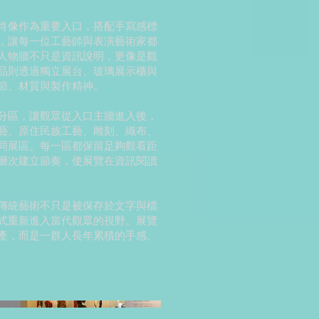
肖像作為重要入口，搭配手寫感標
，讓每一位工藝師與表演藝術家都
人物牆不只是資訊說明，更像是觀
品則透過獨立展台、玻璃展示櫃與
節、材質與製作精神。
分區，讓觀眾從入口主牆進入後，
藝、原住民族工藝、雕刻、織布、
同展區。每一區都保留足夠觀看距
層次建立節奏，使展覽在資訊閱讀
傳統藝術不只是被保存於文字與檔
式重新進入當代觀眾的視野。展覽
產，而是一群人長年累積的手感、