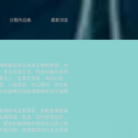
分類作品集
最新消息
傳統藝術保存者為主體的展覽，內
、原住民族文化、民俗技藝與保存
看見人，也看見技藝」為設計核
牆、人物展板、作品陳列、燈光氛
生命故事與技藝成果轉化為可被閱
。
展牆作為主要基底，搭配倉庫建築
金屬管線，形成「當代展覽語言」
。暖色投射燈集中照亮作品與人物
中被凸顯，也讓觀眾在行走之間感
。