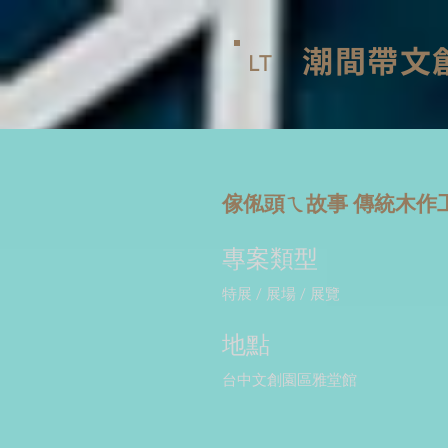
潮間帶文
LT
傢俬頭ㄟ故事 傳統木作
專案類型
特展 / 展場 / 展覽
地點
台中文創園區雅堂館