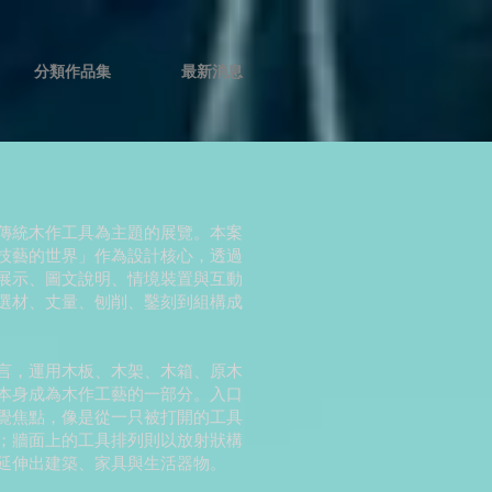
分類作品集
最新消息
傳統木作工具為主題的展覽。本案
技藝的世界」作為設計核心，透過
展示、圖文說明、情境裝置與互動
選材、丈量、刨削、鑿刻到組構成
言，運用木板、木架、木箱、原木
本身成為木作工藝的一部分。入口
覺焦點，像是從一只被打開的工具
；牆面上的工具排列則以放射狀構
延伸出建築、家具與生活器物。