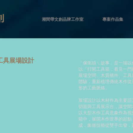
創
潮間帶文創品牌工作室
專案作品集
工具展場設計
「傢俬頭ㄟ故事」是一場以
以「打開工具箱，看見一門
展場空間、木質構件、工具
體驗，重新梳理傳統木作從
形的工藝脈絡。
展場設計以木材作為主要語
切面與工具展示台，讓空間
以大型木作工具意象作為視
箱中，展開木作世界的起點
成，象徵技藝從雙手出發，