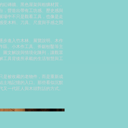
的紅磚牆、黑色屋架與粗獷材質，
台，營造出帶有工坊感、歷史感與
展場中不只是觀看工具，也像是走
感受木料、刀具、尺度與手感之間
逐步進入竹木林、展覽說明、木作
作區、小木作工具、斧鋸刨鑿等主
、圖文解說與情境化陳列，讓觀眾
解工具背後所承載的生活智慧與工
只是被收藏的老物件，而是重新成
結土地記憶的入口。那些看似沉默
代又一代匠人與木頭對話的方式。